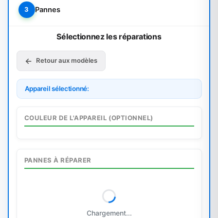
Nokia
One Plus
Chargement...
Oppo
Redmi
Total:
0.00 € HT
Samsung
Xiaomi
Veuillez sélectionner au moins une panne
à réparer
Ajouter au panier
Αutre Marque
ΡC Portable