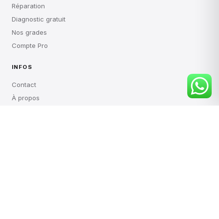
Paiements sécurisés
VISA
Klarna
AMERICAN
CB
stripe
EXPRESS
© 2026 PHONE HS. Tous droits réservés.
Mentions légales
CGV
Politique de confidentialité
Politique de retour