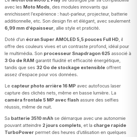
Le
Motorola Moto Z Play
se distingue par sa compatibilité
avec les
Moto Mods
, des modules innovants qui
enrichissent l’expérience : haut-parleur, projecteur, batterie
additionnelle, etc. Son design fin et élégant, avec seulement
6,99 mm d’épaisseur
, allie style et praticité.
Doté d’un
écran Super AMOLED 5,5 pouces Full HD
, il
offre des couleurs vives et un contraste profond, idéal pour
le multimédia. Son
processeur Snapdragon 625
associé à
3 Go de RAM
garantit fluidité et efficacité énergétique,
tandis que ses
32 Go de stockage extensible
offrent
assez d’espace pour vos données.
Le
capteur photo arrière 16 MP
avec autofocus laser
capture des clichés nets, même en basse lumière. La
caméra frontale 5 MP avec flash
assure des selfies
réussis, même de nuit.
Sa
batterie 3510 mAh
se démarque avec une autonomie
pouvant atteindre
2 jours complets
, et la
charge rapide
TurboPower
permet des heures d’utilisation en quelques