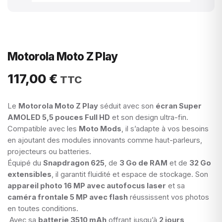
Motorola Moto Z Play
117,00
€
Le
Motorola Moto Z Play
séduit avec son
écran Super
AMOLED 5,5 pouces Full HD
et son design ultra-fin.
Compatible avec les
Moto Mods
, il s’adapte à vos besoins
en ajoutant des modules innovants comme haut-parleurs,
projecteurs ou batteries.
Équipé du
Snapdragon 625
, de
3 Go de RAM
et de
32 Go
extensibles
, il garantit fluidité et espace de stockage. Son
appareil photo 16 MP avec autofocus laser
et sa
caméra frontale 5 MP avec flash
réussissent vos photos
en toutes conditions.
Avec sa
batterie 3510 mAh
offrant jusqu’à
2 jours