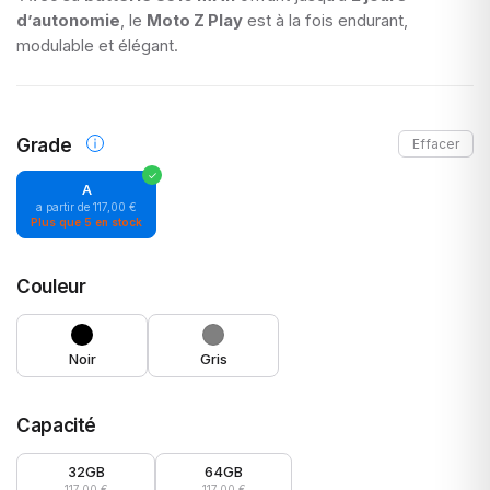
d’autonomie
, le
Moto Z Play
est à la fois endurant,
modulable et élégant.
Grade
Effacer
A
a partir de
117,00
€
Plus que 5 en stock
Couleur
Noir
Gris
Capacité
32GB
64GB
117,00 €
117,00 €