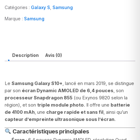
Catégories :
Galaxy S
,
Samsung
Marque :
Samsung
Description
Avis (0)
Le
Samsung Galaxy S10+
, lancé en mars 2019, se distingue
par son
écran Dynamic AMOLED de 6,4 pouces
, son
processeur Snapdragon 855
(ou Exynos 9820 selon la
région), et son
triple module photo
. Il offre une
batterie
de 4100 mAh
, une
charge rapide et sans fil
, ainsi qu’un
capteur d’empreinte ultrasonique sous l’écran
.
Caractéristiques principales
Écran
: 6,4 pouces Dynamic AMOLED, résolution Quad