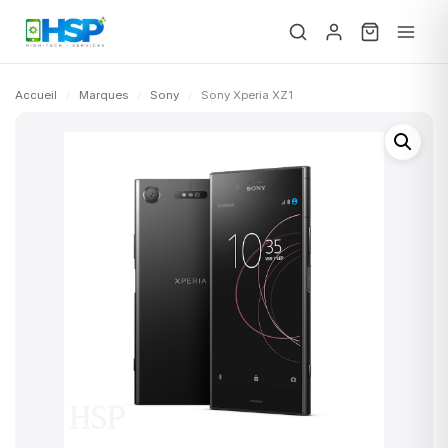
Accueil
/
Marques
/
Sony
/
Sony Xperia XZ1